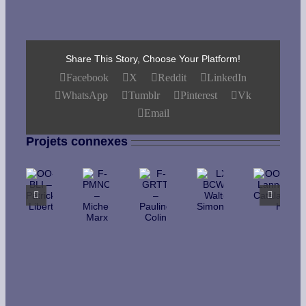
Share This Story, Choose Your Platform!
Facebook
X
Reddit
LinkedIn
WhatsApp
Tumblr
Pinterest
Vk
Email
Projets connexes
OO-
OO-
LX-
F-
F-
BJN
BLI
BCW
PMNC
GRTT
Emilie
–
–
–
–
Lannoy/Bernard
Patrick
Walter
Michel
Pauline
Catala/Christop
Libert
Simonson
Marx
Colin
Holvoet