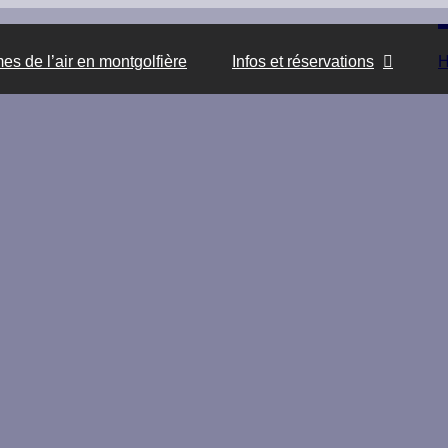
s de l’air en montgolfière
Infos et réservations
H