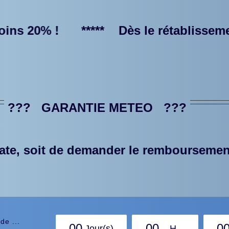
 !
***** Dès le rétablissement, les vo
??? GARANTIE METEO ???
er le remboursement intégral de votre a
de ...
0
0
0
0
0
Jour(s)
H