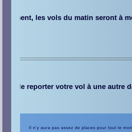
 les vols du matin seront à moins 20%
e vol à une autre date, soit de demand
Il n'y aura pas assez de places pour tout le mon