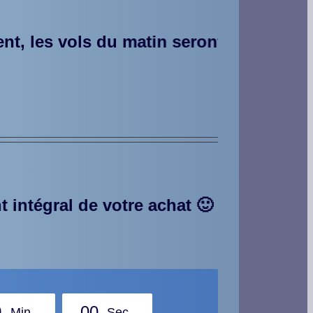
ls du matin seront à moins 20% !
chat 🙂
***** En cas de météo défavorab
0
0
0
Min
Sec