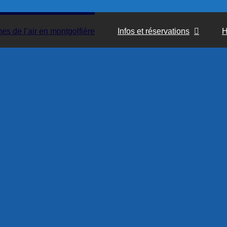
s de l’air en montgolfière
Infos et réservations
H