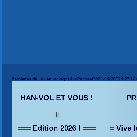
Baptêmes de l’air en montgolfière
Raphael
2026-04-20T14:27:14
HAN-VOL ET VOUS !
PR
Edition 2026 !
Vive l