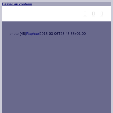
Passer au contenu
photo (45)
Raphael
2015-03-06T23:45:58+01:00