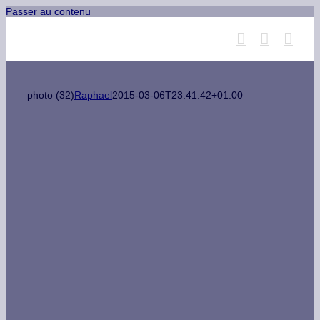
Passer au contenu
photo (32)
Raphael
2015-03-06T23:41:42+01:00