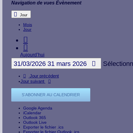
Navigation de vues Évènement
Jour
Mois
Jour
Aujourd’hui
31/03/2026
31 mars 2026
Sélection
Jour précédent
Jour suivant
S’ABONNER AU CALENDRIER
Google Agenda
iCalendar
Outlook 365
Outlook Live
Exporter le fichier .ics
Exporter le fichier Outlook .ics