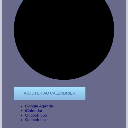
AJOUTER AU CALENDRIER
Google Agenda
iCalendar
Outlook 365
Outlook Live