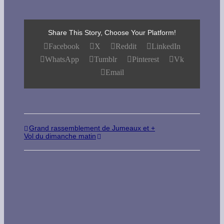
Share This Story, Choose Your Platform!
Facebook
X
Reddit
LinkedIn
WhatsApp
Tumblr
Pinterest
Vk
Email
Grand rassemblement de Jumeaux et +
Vol du dimanche matin