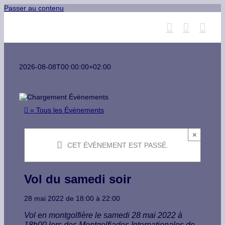
Passer au contenu
2026-08-08T00:00:00+02:00
« Tous les Évènements
×
CET ÉVÈNEMENT EST PASSÉ.
Vol du samedi soir
28 mai 2022
de
18:00
à
22:00
Vol en montgolfière le samedi 28 mai 2022 à
18h00 lors des Montgolfiades Internationales de