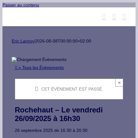
Passer au contenu
Eric Lannoy
2026-08-08T00:00:00+02:00
« Tous les Évènements
×
CET ÉVÈNEMENT EST PASSÉ.
Rochehaut – Le vendredi
26/09/2025 à 16h30
26 septembre 2025
de
16:30
à
20:30