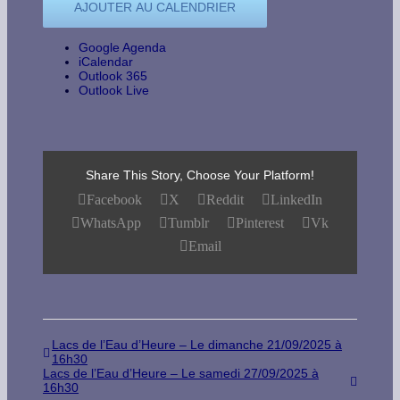
AJOUTER AU CALENDRIER
Google Agenda
iCalendar
Outlook 365
Outlook Live
Share This Story, Choose Your Platform!
Facebook
X
Reddit
LinkedIn
WhatsApp
Tumblr
Pinterest
Vk
Email
Lacs de l’Eau d’Heure – Le dimanche 21/09/2025 à
16h30
Lacs de l’Eau d’Heure – Le samedi 27/09/2025 à
16h30