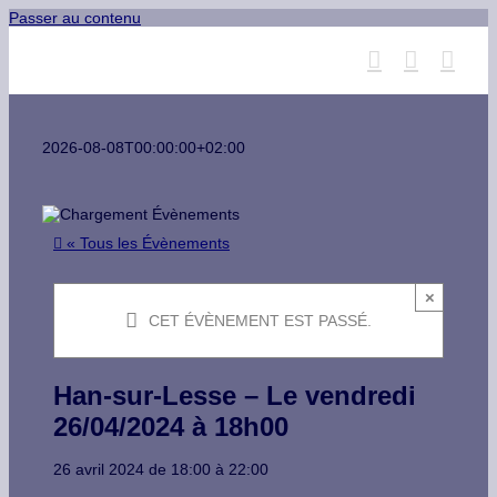
Passer au contenu
2026-08-08T00:00:00+02:00
« Tous les Évènements
×
CET ÉVÈNEMENT EST PASSÉ.
Han-sur-Lesse – Le vendredi
26/04/2024 à 18h00
26 avril 2024
de
18:00
à
22:00