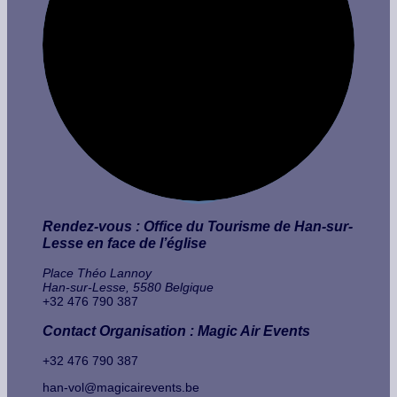
Rendez-vous : Office du Tourisme de Han-sur-
Lesse en face de l’église
Place Théo Lannoy
Han-sur-Lesse
,
5580
Belgique
+32 476 790 387
Contact Organisation : Magic Air Events
+32 476 790 387
han-vol@magicairevents.be