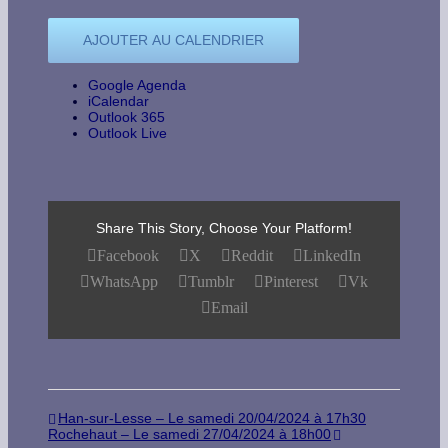
AJOUTER AU CALENDRIER
Google Agenda
iCalendar
Outlook 365
Outlook Live
Share This Story, Choose Your Platform!
Facebook
X
Reddit
LinkedIn
WhatsApp
Tumblr
Pinterest
Vk
Email
Han-sur-Lesse – Le samedi 20/04/2024 à 17h30
Rochehaut – Le samedi 27/04/2024 à 18h00