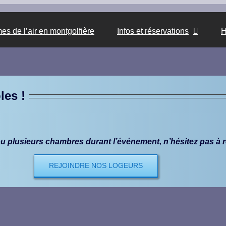
s de l’air en montgolfière
Infos et réservations
H
les !
u plusieurs chambres durant l’événement, n’hésitez pas à r
REJOINDRE NOS LOGEURS