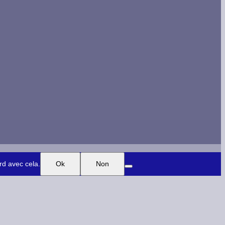
rd avec cela.
Ok
Non